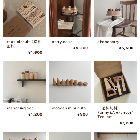
stick biscuit〈送料
berry cake
chocoberry
無料〉
¥5,200
¥5,500
¥1,600
seasoning set
wooden mini nuts
〈送料無料〉
Fanny&Alexander/
¥1,200
¥900
Tool set
¥7,200