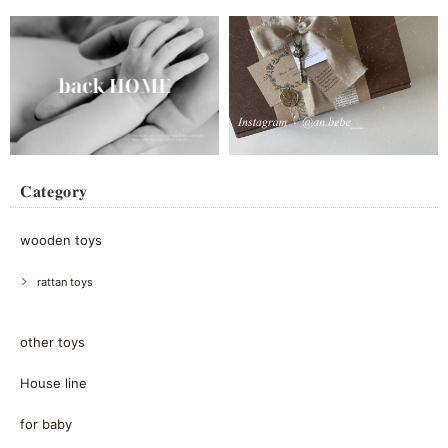
𝐂𝐚𝐭𝐞𝐠𝐨𝐫𝐲
wooden toys
rattan toys
other toys
House line
for baby