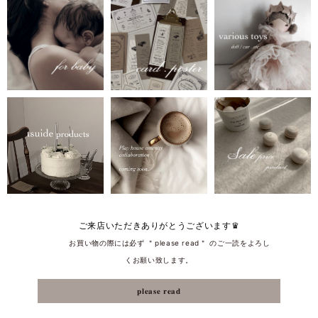
ご来店いただきありがとうございます♛
͏͏ ͏ ͏ ͏ ͏ ͏ ͏ ͏͏ ͏お買い物の際には必ず ＂please read＂͏ ͏のご一読をよろし
くお願い致します。
𝐩𝐥𝐞𝐚𝐬𝐞 𝐫𝐞𝐚𝐝