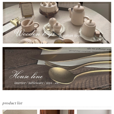
𝑝𝑟𝑜𝑑𝑢𝑐𝑡 𝑙𝑖𝑠𝑡