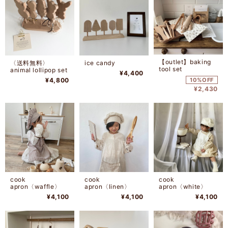
【outlet】baking
〈送料無料〉
ice candy
tool set
animal lollipop set
¥4,400
¥4,800
10%OFF
¥2,430
cook
cook
cook
apron〈waffle〉
apron〈linen〉
apron〈white〉
¥4,100
¥4,100
¥4,100