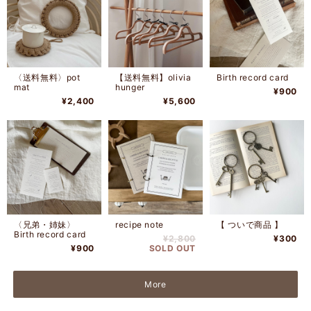
〈送料無料〉pot
【送料無料】olivia
Birth record card
mat
hunger
¥900
¥2,400
¥5,600
〈兄弟・姉妹〉
recipe note
【 ついで商品 】
Birth record card
¥2,800
¥300
¥900
SOLD OUT
More