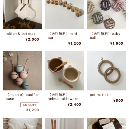
mitten & pot mat
〈送料無料〉mini
〈送料無料〉baby
car
ball
¥2,000
¥1,200
¥1,600
【mushie】pacific
【送料無料】
pot mat〈L〉
case
animal tableware
¥800
¥2,400
50%OFF
¥1,200