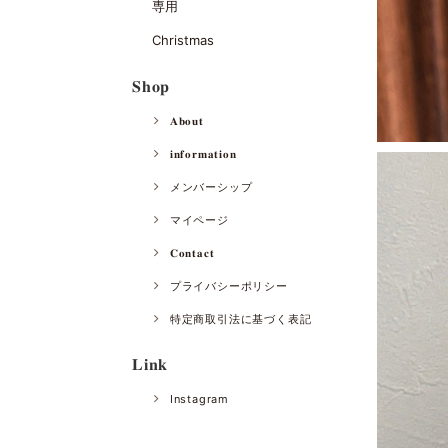
専用
Christmas
𝐒𝐡𝐨𝐩
𝐀𝐛𝐨𝐮𝐭
𝐢𝐧𝐟𝐨𝐫𝐦𝐚𝐭𝐢𝐨𝐧
メンバーシップ
マイページ
𝐂𝐨𝐧𝐭𝐚𝐜𝐭
プライバシーポリシー
特定商取引法に基づく表記
𝐋𝐢𝐧𝐤
Instagram