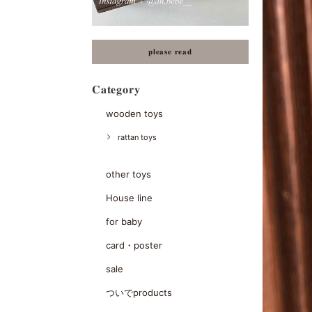
𝐩𝐥𝐞𝐚𝐬𝐞 𝐫𝐞𝐚𝐝
𝐂𝐚𝐭𝐞𝐠𝐨𝐫𝐲
wooden toys
rattan toys
other toys
House line
for baby
card・poster
sale
ついでproducts