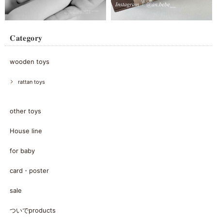
𝐂𝐚𝐭𝐞𝐠𝐨𝐫𝐲
wooden toys
rattan toys
other toys
House line
for baby
card・poster
sale
ついでproducts