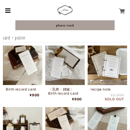
𝐩𝐥𝐞𝐚𝐬𝐞 𝐫𝐞𝐚𝐝
card・poster
Birth record card
〈兄弟・姉妹〉
recipe note
Birth record card
¥900
¥2,800
¥900
SOLD OUT