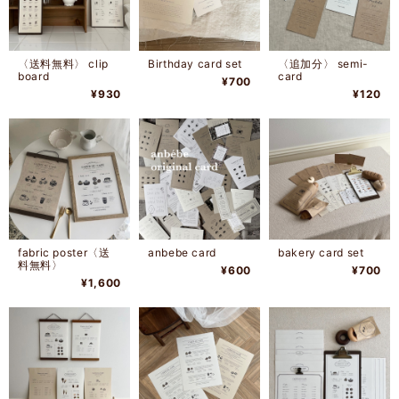
〈送料無料〉 clip
Birthday card set
〈追加分〉 semi-
board
card
¥700
¥930
¥120
fabric poster〈送
anbebe card
bakery card set
料無料〉
¥600
¥700
¥1,600