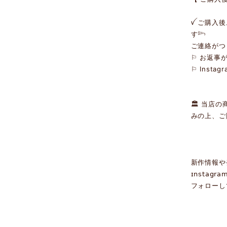
ꪜ ご購入
す𓆸
ご連絡がつ
⚐ お返事
⚐ Inst
🏛 当店
みの上、ご
新作情報や
ɪ𝗇𝗌𝗍𝖺𝗀𝗋𝖺
フォローし