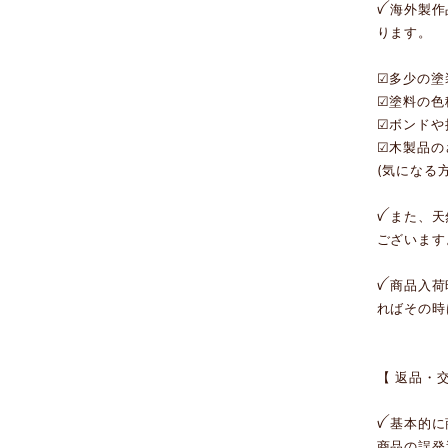
ꪜ 海外製
ります。
☑︎多少の
☑︎塗料の
☑︎ボンド
☑︎木製品
(気になる
ꪜ また、
ございます
ꪜ 商品入
ればその時
【 返品・
ꪜ 基本的
商品の誤発