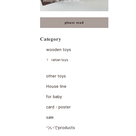
𝐩𝐥𝐞𝐚𝐬𝐞 𝐫𝐞𝐚𝐝
𝐂𝐚𝐭𝐞𝐠𝐨𝐫𝐲
wooden toys
rattan toys
other toys
House line
for baby
card・poster
sale
ついでproducts