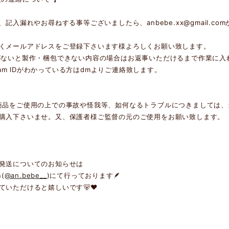
後、記入漏れやお尋ねする事等ございましたら、
anbebe.xx@gmail.com
くメールアドレスをご登録下さいます様よろしくお願い致します。
がないと製作・梱包できない内容の場合はお返事いただけるまで作業に入れ
agram IDがわかっている方はdmよりご連絡致します。
の商品をご使用の上での事故や怪我等、如何なるトラブルにつきましては
購入下さいませ。又、保護者様ご監督の元のご使用をお願い致します。
発送についてのお知らせは
(
@an.bebe__
)にて行っております🪶
ていただけると嬉しいです🐻❤︎