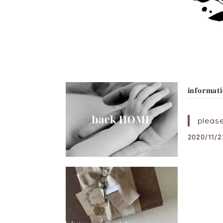
𝐢𝐧𝐟𝐨𝐫𝐦𝐚𝐭
pleas
2020/11/2