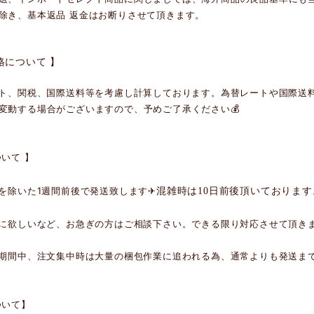
除き、基本返品 返金はお断りさせて頂きます。
格について 】
ート、関税、国際送料等を考慮し計算しております。為替レートや国際送
変動する場合がございますので、予めご了承ください💰
ついて 】
混雑時は
日前後頂いております
日を除いた1週間前後で発送致します✈︎
10
でに欲しいなど、お急ぎの方はご相談下さい。できる限り対応させて頂きま
ト期間中、注文集中時は大量の梱包作業に追われる為、通常よりも発送まで
ついて】