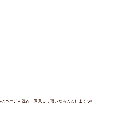
ページを読み、同意して頂いたものとします𐑡✍︎