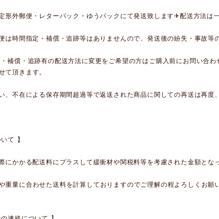
に定形外郵便・レターパック・ゆうパックにて発送致します✈︎
配送方法は
郵便は時間指定・補償・追跡等はありませんので、発送後の紛失・事故等
定・補償・追跡有の配送方法に変更をご希望の方はご購入前にお問い合わ
せて頂きます。
違い、不在による保存期間超過等で返送された商品に関しての再送は再度
ついて 】
実際にかかる配送料にプラスして緩衝材や関税料等を考慮された金額とな
や重量に合わせた送料を計算しておりますのでご理解の程よろしくお願
後の連絡について 】