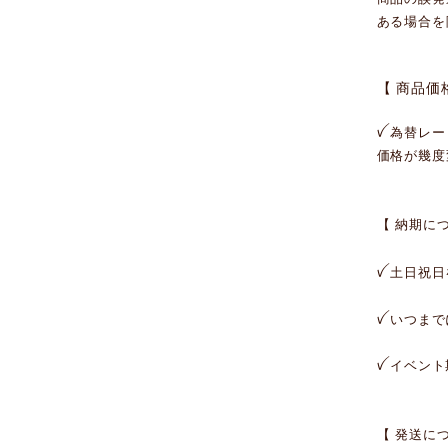
ある場合を
【 商品価
ꪜ 為替レ
価格が幾度
【 納期に
ꪜ 土日祝
ꪜ いつま
ꪜ イベン
【 発送に