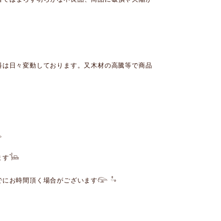
料は日々変動しております。又木材の高騰等で商品
。
す𓍄
にお時間頂く場合がございます𓅼 ཾ༚