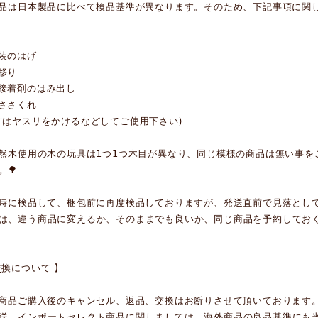
作品は日本製品に比べて検品基準が異なります。そのため、下記事項に関
塗装のはげ
色移り
や接着剤のはみ出し
のささくれ
方はヤスリをかけるなどしてご使用下さい)
天然木使用の木の玩具は𝟣つ𝟣つ木目が異なり、同じ模様の商品は無い
。🌳
荷時に検品して、梱包前に再度検品しておりますが、発送直前で見落とし
は、違う商品に変えるか、そのままでも良いか、同じ商品を予約しておく
交換について 】
に商品ご購入後のキャンセル、返品、交換はお断りさせて頂いております
送、インポートセレクト商品に関しましては、海外商品の良品基準にも