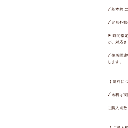
ꪜ 基本的
ꪜ 定形外
⚑ 時間指
が、対応さ
ꪜ 住所間
します。
【 送料に
ꪜ 送料は
ご購入点数
【 ご購入