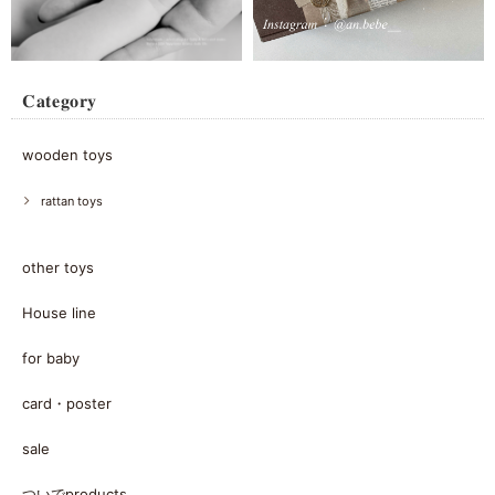
𝐂𝐚𝐭𝐞𝐠𝐨𝐫𝐲
wooden toys
rattan toys
other toys
House line
for baby
card・poster
sale
ついでproducts