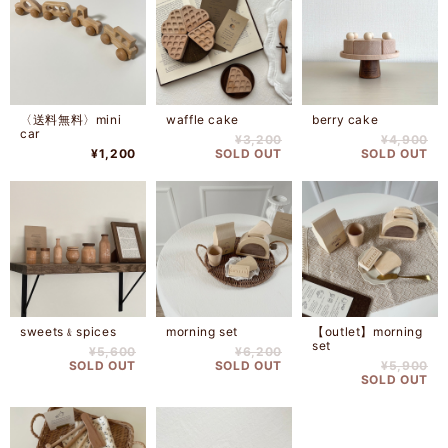
〈送料無料〉mini
waffle cake
berry cake
car
¥3,200
¥4,900
¥1,200
SOLD OUT
SOLD OUT
sweets﹠spices
morning set
【outlet】morning
set
¥5,600
¥6,200
SOLD OUT
SOLD OUT
¥5,900
SOLD OUT