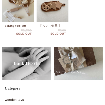
baking tool set
【 ついで商品 】
¥2,700
¥200
SOLD OUT
SOLD OUT
𝐂𝐚𝐭𝐞𝐠𝐨𝐫𝐲
wooden toys