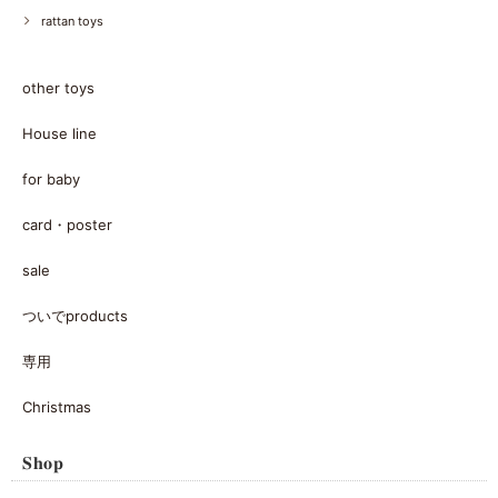
rattan toys
other toys
House line
for baby
card・poster
sale
ついでproducts
専用
Christmas
𝐒𝐡𝐨𝐩