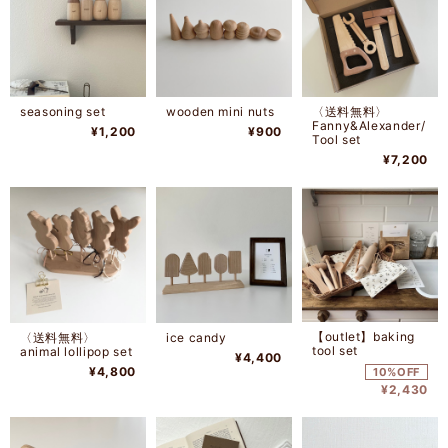
seasoning set
wooden mini nuts
〈送料無料〉
Fanny&Alexander/
¥1,200
¥900
Tool set
¥7,200
【outlet】baking
〈送料無料〉
ice candy
tool set
animal lollipop set
¥4,400
¥4,800
10%OFF
¥2,430