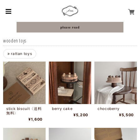
𝐩𝐥𝐞𝐚𝐬𝐞 𝐫𝐞𝐚𝐝
wooden toys
rattan toys
stick biscuit〈送料
berry cake
chocoberry
無料〉
¥5,200
¥5,500
¥1,600