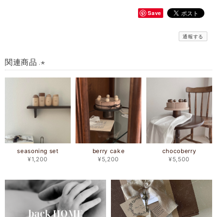
Save
通報する
関連商品 .⋆
seasoning set
berry cake
chocoberry
¥1,200
¥5,200
¥5,500