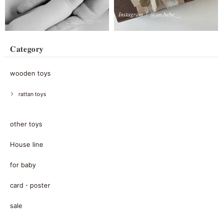
𝐂𝐚𝐭𝐞𝐠𝐨𝐫𝐲
wooden toys
rattan toys
other toys
House line
for baby
card・poster
sale