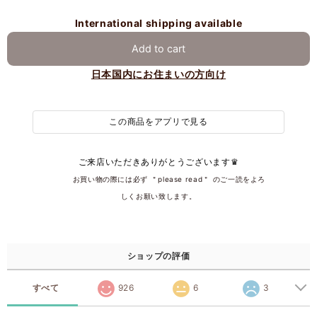
International shipping available
Add to cart
日本国内にお住まいの方向け
この商品をアプリで見る
ご来店いただきありがとうございます♛
͏͏ ͏ ͏ ͏ ͏ ͏ ͏ ͏͏ ͏お買い物の際には必ず ＂please read＂͏ ͏のご一読をよろ
しくお願い致します。
ショップの評価
すべて
926
6
3