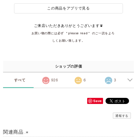
この商品をアプリで見る
ご来店いただきありがとうございます♛
͏͏ ͏ ͏ ͏ ͏ ͏ ͏ ͏͏ ͏お買い物の際には必ず ＂please read＂͏ ͏のご一読をよろ
しくお願い致します。
ショップの評価
すべて
926
6
3
Save
通報する
関連商品 .⋆