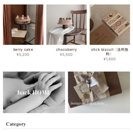
berry cake
chocoberry
stick biscuit〈送料無
料〉
¥5,200
¥5,500
¥1,600
𝐂𝐚𝐭𝐞𝐠𝐨𝐫𝐲