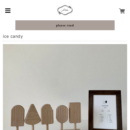
𝐩𝐥𝐞𝐚𝐬𝐞 𝐫𝐞𝐚𝐝
ice candy