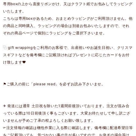
専用boxの上から直接リボンがけ、又はクラフト紙でお包みしてラッピング
いたします。
こちらは専用boxがあるため、おまとめラッピングがご利用頂けません。他
の商品と同時購入、ラッピングの場合は別途お包みいたしますので、それ
ぞれの商品ページで個別にラッピングをご選択下さいませ。
⿻ gift wrappingをご利用のお客様で、出産祝いやお誕生日祝い、クリスマ
スギフトなどを備考欄にご記載頂ければプレゼントに応じたカードをお付
け致します❤︎
⚑ご購入の前に「please read」を必ずお読み下さいませ。
✈︎ 発送には通常 土日祝を除いた1週間前後頂いております。注文が混み合
っている際は10日前後頂く事もございます。大変お待たせして申し訳ござ
いませんが予めご了承の程よろしくお願い致します。
✃注文情報の確認は梱包作業に入る際に確認します。備考欄に配達希望日等
をご記載頂いても、気づかない事の方が多いですので、お急ぎの場合等は