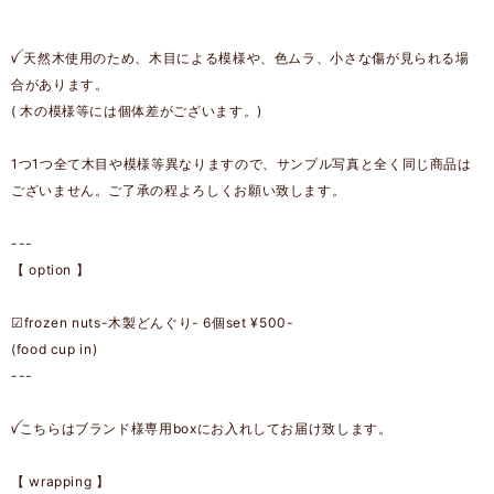
ꪜ 天然木使用のため、木目による模様や、色ムラ、小さな傷が見られる場
合があります。
( 木の模様等には個体差がございます。)
1つ1つ全て木目や模様等異なりますので、サンプル写真と全く同じ商品は
ございません。ご了承の程よろしくお願い致します。
---
【 option 】
☑︎frozen nuts-木製どんぐり- 6個set ¥500-
(food cup in)
---
ꪜこちらはブランド様専用boxにお入れしてお届け致します。
【 wrapping 】