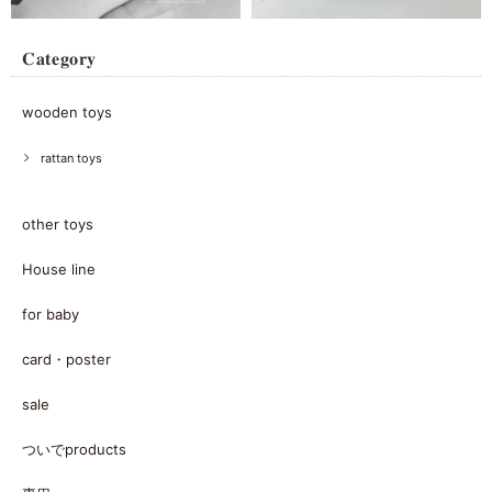
𝐂𝐚𝐭𝐞𝐠𝐨𝐫𝐲
wooden toys
rattan toys
other toys
House line
for baby
card・poster
sale
ついでproducts