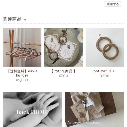
通報する
関連商品 .⋆
【送料無料】olivia
【 ついで商品 】
pot mat〈L〉
hunger
¥700
¥800
¥5,600