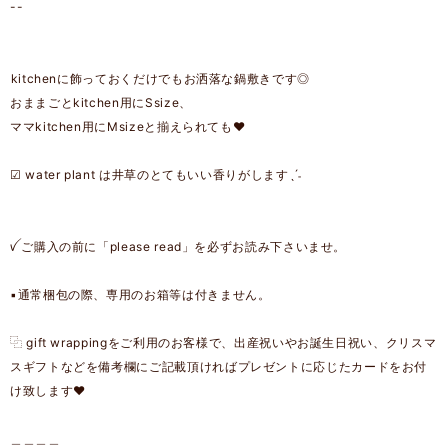
--
͏͏kitchenに飾っておくだけでもお洒落な鍋敷きです◎
おままごとkitchen用にSsize、
ママkitchen用にMsizeと揃えられても❤︎
☑︎ water plant は井草のとてもいい香りがしますˎˊ˗
ꪜ ご購入の前に「please read」を必ずお読み下さいませ。
▪︎通常梱包の際、専用のお箱等は付きません。
⿻ gift wrappingをご利用のお客様で、出産祝いやお誕生日祝い、クリスマ
スギフトなどを備考欄にご記載頂ければプレゼントに応じたカードをお付
け致します❤︎
＿＿＿＿