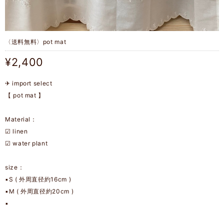
〈送料無料〉pot mat
¥2,400
✈︎ import select
【 pot mat 】
Material：
☑︎ linen
☑︎ water plant
size：
▪︎S ( 外周直径約16cm )
▪︎M ( 外周直径約20cm )
▪︎