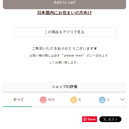
Add to cart
日本国内にお住まいの方向け
この商品をアプリで見る
ご来店いただきありがとうございます♛
͏͏ ͏ ͏ ͏ ͏ ͏ ͏ ͏͏ ͏お買い物の際には必ず ＂please read＂͏ ͏のご一読をよろ
しくお願い致します。
ショップの評価
すべて
926
6
3
Save