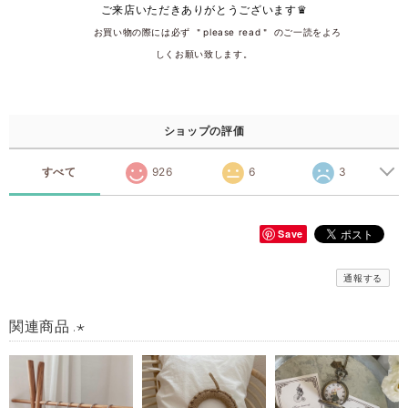
ご来店いただきありがとうございます♛
͏͏ ͏ ͏ ͏ ͏ ͏ ͏ ͏͏ ͏お買い物の際には必ず ＂please read＂͏ ͏のご一読をよろ
しくお願い致します。
ショップの評価
すべて
926
6
3
Save
通報する
関連商品 .⋆