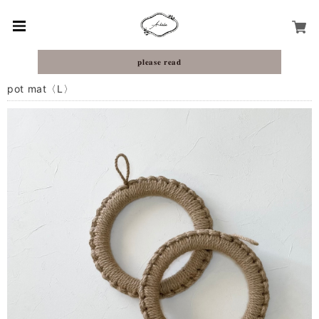
𝐩𝐥𝐞𝐚𝐬𝐞 𝐫𝐞𝐚𝐝
pot mat〈L〉