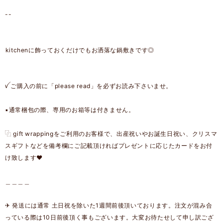
--
͏͏kitchenに飾っておくだけでもお洒落な鍋敷きです◎
ꪜ ご購入の前に「please read」を必ずお読み下さいませ。
▪︎通常梱包の際、専用のお箱等は付きません。
⿻ gift wrappingをご利用のお客様で、出産祝いやお誕生日祝い、クリスマ
スギフトなどを備考欄にご記載頂ければプレゼントに応じたカードをお付
け致します❤︎
＿＿＿＿
✈︎ 発送には通常 土日祝を除いた1週間前後頂いております。注文が混み合
っている際は10日前後頂く事もございます。大変お待たせして申し訳ござ