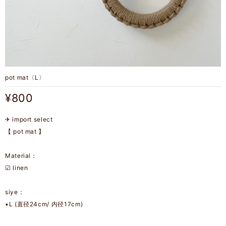
pot mat〈L〉
¥800
✈︎ import select
【 pot mat 】
Material：
☑︎ linen
siye：
▪︎L (直径24cm/ 内径17cm)