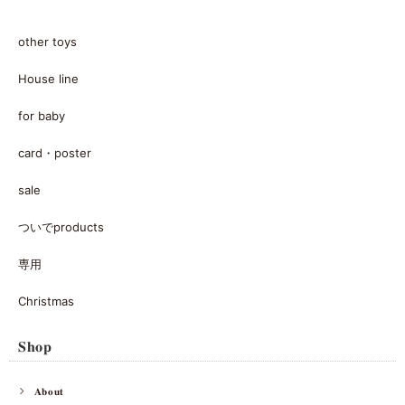
other toys
House line
for baby
card・poster
sale
ついでproducts
専用
Christmas
𝐒𝐡𝐨𝐩
𝐀𝐛𝐨𝐮𝐭